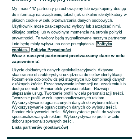
ZNALEŹLIŚMY 0
Sortowanie
Opcje przeglądania
OGŁOSZEŃ
My i nasi
447
partnerzy przechowujemy lub uzyskujemy dostęp
do informacji na urządzeniu, takich jak unikalne identyfikatory w
plikach cookie w celu przetwarzania danych osobowych.
Użytkownik może zaakceptować wybory lub zarządzać nimi,
klikając poniżej lub w dowolnym momencie na stronie polityki
prywatności. Te wybory będą sygnalizowane naszym partnerom
i nie będą miały wpływu na dane przeglądania.
Polityka
cookies,
Polityka Prywatności
Wraz z naszymi partnerami przetwarzamy dane w celu
zapewnienia:
Użycie dokładnych danych geolokalizacyjnych. Aktywne
skanowanie charakterystyki urządzenia do celów identyfikacji.
Rozumienie odbiorców dzięki statystyce lub kombinacji danych
Przepraszamy, nie znaleźliśmy tego,
z różnych źródeł. Przechowywanie informacji na urządzeniu lub
dostęp do nich. Pomiar efektywności reklam. Rozwój i
czego szukasz.
ulepszanie usług. Tworzenie profili w celu personalizacji treści.
Tworzenie profili w celu spersonalizowanych reklam.
Wykorzystywanie ograniczonych danych do wyboru reklam.
Wykorzystywanie ograniczonych danych do wyboru treści.
Pomiar efektywności treści. Wykorzystanie profili do wyboru
spersonalizowanych reklam. Wykorzystywanie profili w celu
doboru spersonalizowanych treści.
Lista partnerów (dostawców)