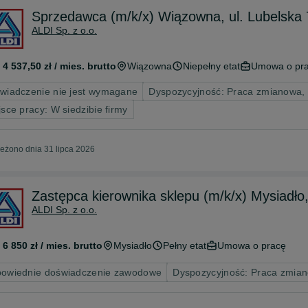
Sprzedawca (m/k/x) Wiązowna, ul. Lubelska 7
ALDI Sp. z o.o.
 4 537,50 zł / mies. brutto
Wiązowna
Niepełny etat
Umowa o pr
wiadczenie nie jest wymagane
Dyspozycyjność: Praca zmianowa,
jsce pracy: W siedzibie firmy
eżono dnia 31 lipca 2026
Zastępca kierownika sklepu (m/k/x) Mysiadło
ALDI Sp. z o.o.
 6 850 zł / mies. brutto
Mysiadło
Pełny etat
Umowa o pracę
owiednie doświadczenie zawodowe
Dyspozycyjność: Praca zmia