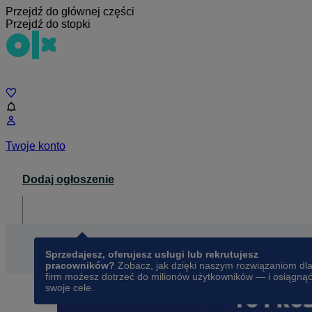
Przejdź do głównej części
Przejdź do stopki
Czat
Twoje konto
Dodaj ogłoszenie
Dla biznesu
opens in a new tab
Sprzedajesz, oferujesz usługi lub rekrutujesz
pracowników?
Zobacz, jak dzięki naszym rozwiązaniom dl
firm możesz dotrzeć do milionów użytkowników — i osiągną
swoje cele.