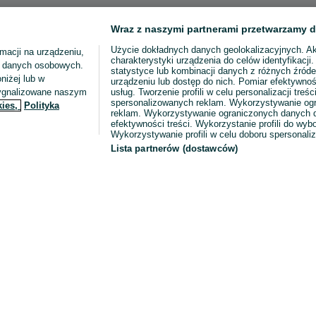
Wraz z naszymi partnerami przetwarzamy d
Użycie dokładnych danych geolokalizacyjnych. A
macji na urządzeniu,
charakterystyki urządzenia do celów identyfikacji
ia danych osobowych.
statystyce lub kombinacji danych z różnych źróde
niżej lub w
urządzeniu lub dostęp do nich. Pomiar efektywnoś
sygnalizowane naszym
usług. Tworzenie profili w celu personalizacji treści
spersonalizowanych reklam. Wykorzystywanie og
kies,
Polityka
reklam. Wykorzystywanie ograniczonych danych d
efektywności treści. Wykorzystanie profili do wy
Wykorzystywanie profili w celu doboru spersonali
Lista partnerów (dostawców)