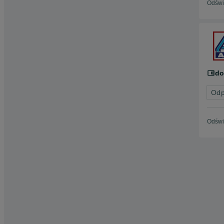
Odświ
do
Odp
Odświ