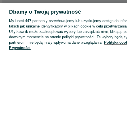
Dbamy o Twoją prywatność
My i nasi
447
partnerzy przechowujemy lub uzyskujemy dostęp do infor
takich jak unikalne identyfikatory w plikach cookie w celu przetwarzan
Użytkownik może zaakceptować wybory lub zarządzać nimi, klikając po
dowolnym momencie na stronie polityki prywatności. Te wybory będą 
partnerom i nie będą miały wpływu na dane przeglądania.
Polityka coo
Aplikacje mobilne OLX.pl
Prywatności
Pomoc
Wyróżnione ogłoszenia
Oferta dla firm
Blog
Regulamin
Polityka prywatności
Reklama
Informacja o realizowanej strategii podatkowej
Ustawienia plików cookie