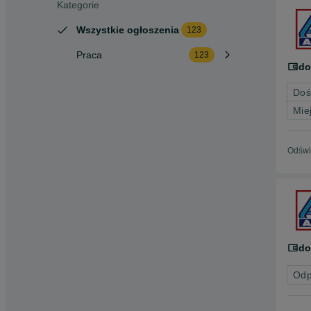
Kategorie
Wszystkie ogłoszenia
123
Praca
123
do
Doś
Mie
Odświ
do
Odp