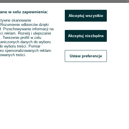
ane w celu zapewnienia:
Akceptuj wszystkie
ktywne skanowanie
. Rozumienie odbiorców dzięki
ł. Przechowywanie informacji na
ci reklam. Rozwój i ulepszanie
Akceptuj niezbędne
. Tworzenie profili w celu
raniczonych danych do wyboru
o wyboru treści. Pomiar
boru spersonalizowanych reklam.
zowanych treści.
Ustaw preferencje