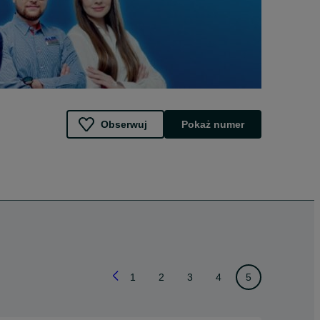
Obserwuj
Pokaż numer
1
2
3
4
5